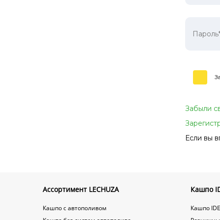
З
Забыли с
Зарегист
Если вы в
Ассортимент LECHUZA
Кашпо ID
Кашпо с автополивом
Кашпо IDE