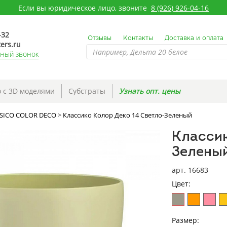
Если вы юридическое лицо, звоните
8 (926) 926-04-16
-32
Отзывы
Контакты
Доставка и оплата
ers.ru
тный звонок
 с 3D моделями
Субстраты
Узнать опт. цены
SICO COLOR DECO
>
Классико Колор Деко 14 Светло-Зеленый
Классик
Зелены
арт. 16683
Цвет:
Размер: