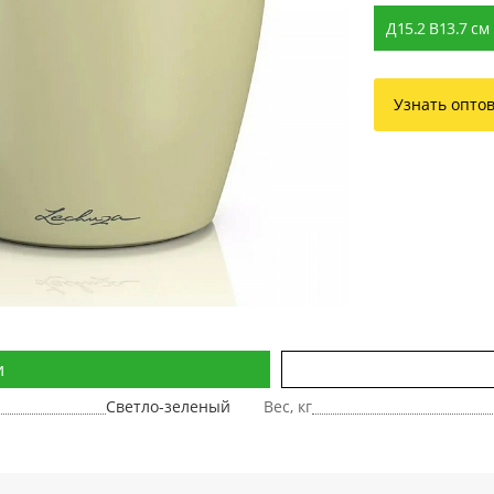
Д15.2 В13.7 см
Узнать опто
и
Светло-зеленый
Вес, кг