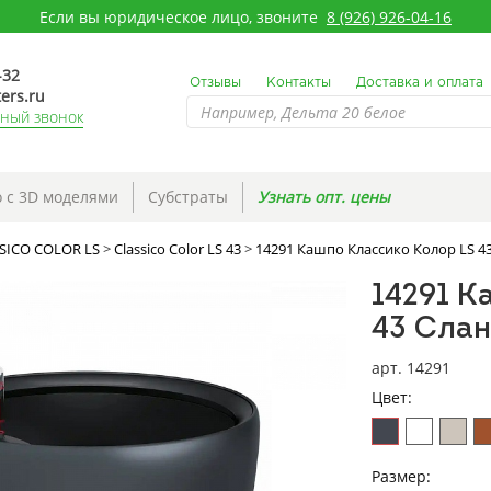
Если вы юридическое лицо, звоните
8 (926) 926-04-16
-32
Отзывы
Контакты
Доставка и оплата
ers.ru
тный звонок
 с 3D моделями
Субстраты
Узнать опт. цены
SICO COLOR LS
>
Classico Color LS 43
>
14291 Кашпо Классико Колор LS 4
14291 К
43 Слан
арт. 14291
Цвет:
Размер: