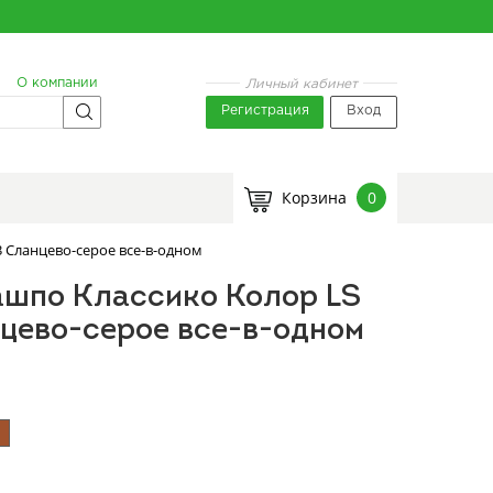
О компании
Личный кабинет
Регистрация
Вход
Корзина
0
3 Сланцево-серое все-в-одном
ашпо Классико Колор LS
цево-серое все-в-одном