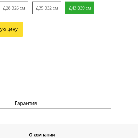
Д28 В26 см
Д35 В32 см
Д43 В39 см
вую цену
Гарантия
О компании