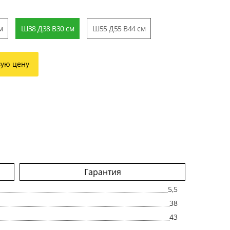
м
Ш38 Д38 В30 см
Ш55 Д55 В44 см
вую цену
Гарантия
5,5
38
43