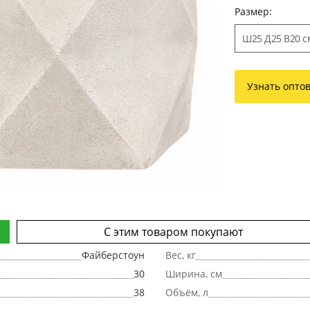
Размер:
Ш25 Д25 В20 с
Узнать опто
С этим товаром покупают
Файберстоун
Вес, кг
30
Ширина, см
38
Объём, л