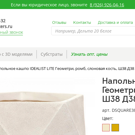
Если вы юридическое лицо, звоните
8 (926) 926-04-16
-32
Отзывы
Контакты
Доставка и оплата
ers.ru
тный звонок
 с 3D моделями
Субстраты
Узнать опт. цены
польное кашпо IDEALIST LITE Геометри, ромб, слоновая кость, Ш38 Д38
Напольн
Геометр
Ш38 Д3
арт. DSQUARE3
Цвет: