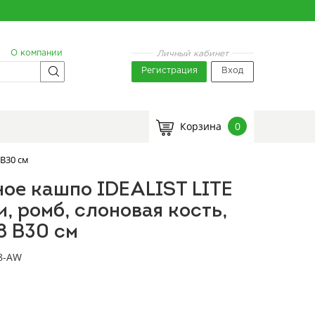
О компании
Личный кабинет
Регистрация
Вход
Корзина
0
 В30 см
ое кашпо IDEALIST LITE
и, ромб, слоновая кость,
8 В30 см
8-AW