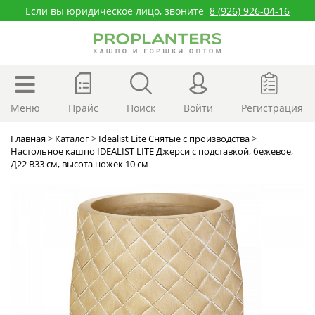
Если вы юридическое лицо, звоните
8 (926) 926-04-16
Меню
Прайс
Поиск
Войти
Регистрация
Главная
>
Каталог
>
Idealist Lite Снятые с производства
>
Настольное кашпо IDEALIST LITE Джерси с подставкой, бежевое,
Д22 В33 см, высота ножек 10 см