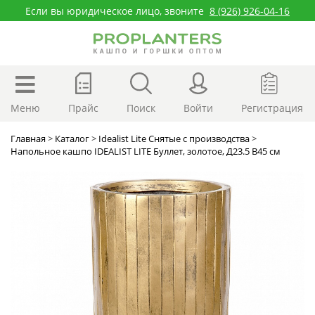
Если вы юридическое лицо, звоните
8 (926) 926-04-16
Меню
Прайс
Поиск
Войти
Регистрация
Главная
>
Каталог
>
Idealist Lite Снятые с производства
>
Напольное кашпо IDEALIST LITE Буллет, золотое, Д23.5 В45 см