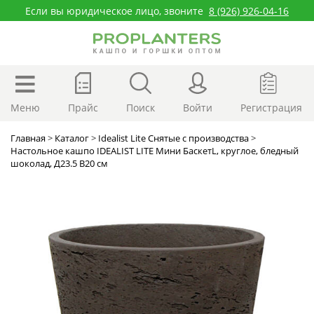
Если вы юридическое лицо, звоните
8 (926) 926-04-16
Меню
Прайс
Поиск
Войти
Регистрация
Главная
>
Каталог
>
Idealist Lite Снятые с производства
>
Настольное кашпо IDEALIST LITE Мини БаскетL, круглое, бледный
шоколад, Д23.5 В20 см