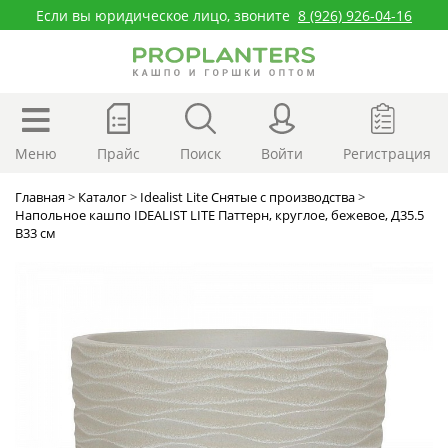
Если вы юридическое лицо, звоните
8 (926) 926-04-16
Меню
Прайс
Поиск
Войти
Регистрация
Главная
>
Каталог
>
Idealist Lite Снятые с производства
>
Напольное кашпо IDEALIST LITE Паттерн, круглое, бежевое, Д35.5
В33 см