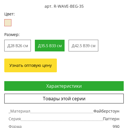
арт. R-WAVE-BEG-35
Цвет:
Размер:
Д28 В26 см
Д35.5 В33 см
Д42.5 В39 см
Узнать оптовую цену
Характеристики
Товары этой серии
_Материал
Файберстоун
Серия
Паттерн
Форма
990