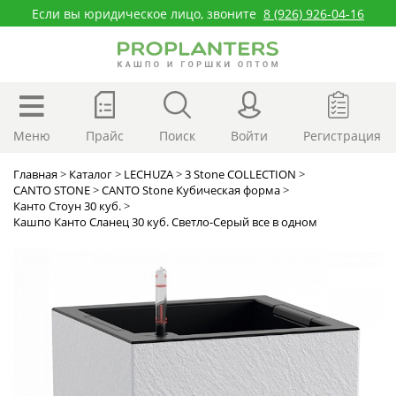
Если вы юридическое лицо, звоните
8 (926) 926-04-16
Меню
Прайс
Поиск
Войти
Регистрация
Главная
>
Каталог
>
LECHUZA
>
3 Stone COLLECTION
>
CANTO STONE
>
CANTO Stone Кубическая форма
>
Канто Стоун 30 куб.
>
Кашпо Канто Сланец 30 куб. Светло-Серый все в одном