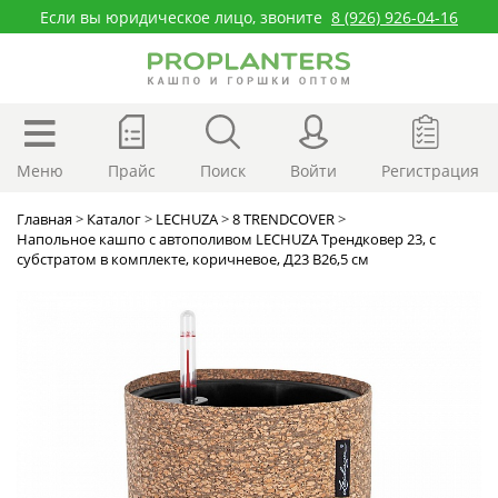
Если вы юридическое лицо, звоните
8 (926) 926-04-16
Меню
Прайс
Поиск
Войти
Регистрация
Главная
>
Каталог
>
LECHUZA
>
8 TRENDCOVER
>
Напольное кашпо с автополивом LECHUZA Трендковер 23, с
субстратом в комплекте, коричневое, Д23 В26,5 см