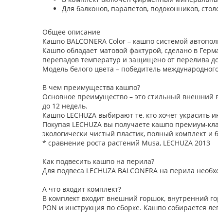
Для балконов, парапетов, подоконников, столо
Общее описание
Кашпо BALCONERA Color – кашпо системой автополи
Кашпо обладает матовой фактурой, сделано в Герм
перепадов температур и защищено от перелива д
Модель белого цвета – победитель международного 
В чем преимущества кашпо?
Основное преимущество – это стильный внешний ви
до 12 недель.
Кашпо LECHUZA выбирают те, кто хочет украсить и
Покупая LECHUZA вы получаете кашпо премиум-клас
экологически чистый пластик, полный комплект и 
* сравнение роста растений Musa, LECHUZA 2013
Как подвесить кашпо на перила?
Для подвеса LECHUZA BALCONERA на перила необх
А что входит комплект?
В комплект входит внешний горшок, внутренний го
PON и инструкция по сборке. Кашпо собирается легк