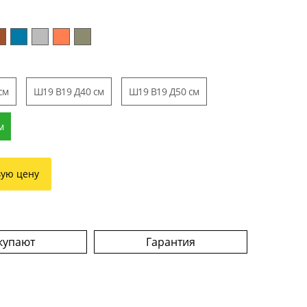
см
Ш19 В19 Д40 см
Ш19 В19 Д50 см
м
вую цену
купают
Гарантия