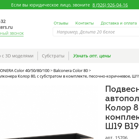
Если вы юридическое лицо, звоните
8 (926) 926-04-16
-32
Отзывы
Контакты
Доставка и оплата
ers.ru
тный звонок
 с 3D моделями
Субстраты
Узнать опт. цены
ONERA Color 40/50/80/100
>
Balconera Color 80
>
конера Колор 80, с субстратом в комплекте, песочно-коричневое, Ш19
Подвесн
автопо
Колор 8
комплек
Ш19 В19
арт. 15706