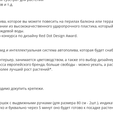
в и т.д.
ва, которое вы можете повесить на перилах балкона или террас
ании из высококачественного ударопрочного пластика, который
ождевой воды.
конкурса по дизайну Red Dot Design Award.
д и интеллектуальная система автополива, которая будет сна
нтерьер, занимается цветоводством, а также это выбор дизайне
са европейского бренда, больше свободы - можно уехать, а ра
более лучший рост растений*.
одимо докупить крепежи.
ршок с выдвижными ручками (для размера 80 см - 2шт.), индик
о и буквально через 5 минут оно будет готово к посадке расте