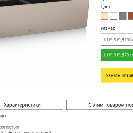
Цвет:
Размер:
Ш19 В19 Д100 
Ш19 В19 Д79 с
Узнать опто
Характеристики
С этим товаром по
оды
ерхностью
 субстрат для растений