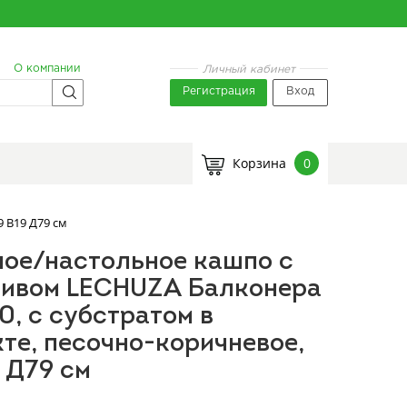
О компании
Личный кабинет
Регистрация
Вход
Корзина
0
 В19 Д79 см
ое/настольное кашпо с
ливом LECHUZA Балконера
0, с субстратом в
те, песочно-коричневое,
 Д79 см