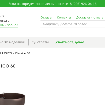
Если вы юридическое лицо, звоните
8 (926) 926-04-16
-32
Отзывы
Контакты
Доставка и оплата
ers.ru
тный звонок
 с 3D моделями
Субстраты
Узнать опт. цены
LASSICO
>
Classico 60
ICO 60