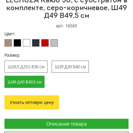
LECHUZA Кьюб 50, с субстратом в
комплекте, серо-коричневое, Ш49
Д49 В49,5 см
арт. 16565
Цвет:
Размер:
Ш29,5 Д29,5 В30 см
Ш39 Д39 В40 см
Ш49 Д49 В49,5 см
Узнать оптовую цену
Описание товара