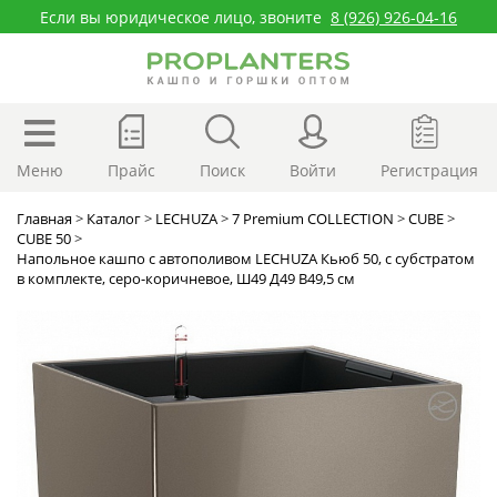
Если вы юридическое лицо, звоните
8 (926) 926-04-16
Меню
Прайс
Поиск
Войти
Регистрация
Главная
>
Каталог
>
LECHUZA
>
7 Premium COLLECTION
>
CUBE
>
CUBE 50
>
Напольное кашпо с автополивом LECHUZA Кьюб 50, с субстратом
в комплекте, серо-коричневое, Ш49 Д49 В49,5 см