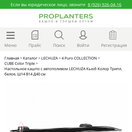
Если вы юридическое лицо, звоните
8 (926) 926-04-16
Меню
Прайс
Поиск
Войти
Регистрация
Главная
>
Каталог
>
LECHUZA
>
4 Puro COLLECTION
>
CUBE Color Triple
>
Настольное кашпо с автополивом LECHUZA Кьюб Колор Трипл,
белое, Ш14 В14 Д40 см