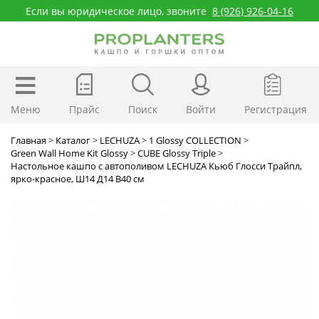
Если вы юридическое лицо, звоните
8 (926) 926-04-16
Меню
Прайс
Поиск
Войти
Регистрация
Главная
>
Каталог
>
LECHUZA
>
1 Glossy COLLECTION
>
Green Wall Home Kit Glossy
>
CUBE Glossy Triple
>
Настольное кашпо с автополивом LECHUZA Кьюб Глосси Трайпл,
ярко-красное, Ш14 Д14 В40 см