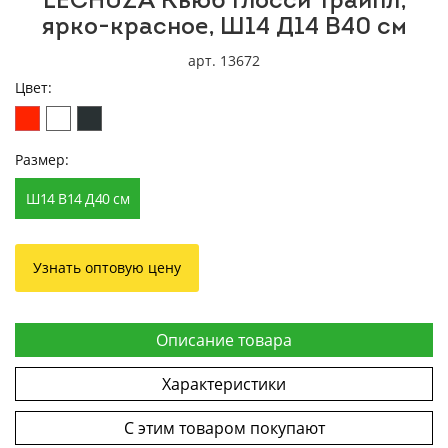
LECHUZA Кьюб Глосси Трайпл,
ярко-красное, Ш14 Д14 В40 см
арт. 13672
Цвет:
Размер:
Ш14 В14 Д40 см
Узнать оптовую цену
Описание товара
Характеристики
С этим товаром покупают