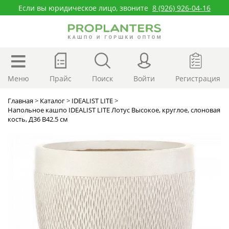
Если вы юридическое лицо, звоните
8 (926) 926-04-16
Меню
Прайс
Поиск
Войти
Регистрация
Главная
>
Каталог
>
IDEALIST LITE
>
Напольное кашпо IDEALIST LITE Лотус Высокое, круглое, слоновая
кость, Д36 В42.5 см