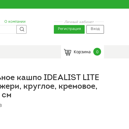
О компании
Личный кабинет
Регистрация
Вход
Корзина
0
ное кашпо IDEALIST LITE
ери, круглое, кремовое,
 см
B