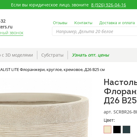
Если вы юридическое лицо, звоните
8 (926) 926-04-16
-32
Отзывы
Контакты
Доставка и оплата
ers.ru
тный звонок
 с 3D моделями
Субстраты
Узнать опт. цены
LIST LITE Флоранжери, круглое, кремовое, Д26 В25 см
Настоль
Флоранж
Д26 В25
арт. SCRBR26-B
Цвет: