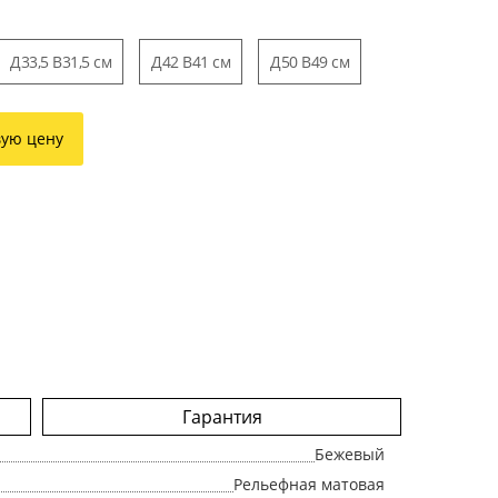
Д33,5 В31,5 см
Д42 В41 см
Д50 В49 см
вую цену
Гарантия
Бежевый
Рельефная матовая