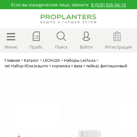
Если вы юридическое лицо, звоните
8 (926) 926-04-16
Меню
Прайс
Поиск
Войти
Регистрация
Главная
>
Каталог
>
LECHUZA
>
Наборы Lechuza
>
set Набор Юла (кашпо + корзинка + ваза + лейка), фисташковый