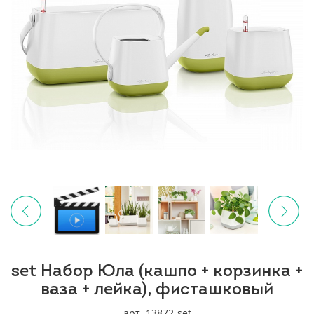
set Набор Юла (кашпо + корзинка +
ваза + лейка), фисташковый
арт. 13872-set