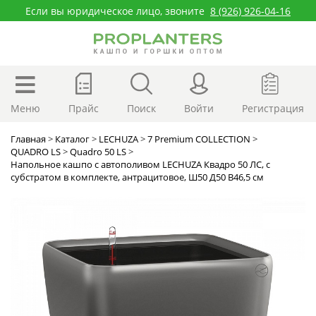
Если вы юридическое лицо, звоните
8 (926) 926-04-16
Меню
Прайс
Поиск
Войти
Регистрация
Главная
>
Каталог
>
LECHUZA
>
7 Premium COLLECTION
>
QUADRO LS
>
Quadro 50 LS
>
Напольное кашпо с автополивом LECHUZA Квадро 50 ЛС, с
субстратом в комплекте, антрацитовое, Ш50 Д50 В46,5 см