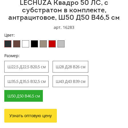
LECHUZA Квадро 50 ЛС, с
субстратом в комплекте,
антрацитовое, Ш50 Д50 В46,5 см
арт. 16283
Цвет:
Размер:
Ш22,5 Д22,5 В20,5 см
Ш28 Д28 В26 см
Ш35,5 Д35,5 В32,5 см
Ш43 Д43 В39 см
Ш50 Д50 В46,5 см
Узнать оптовую цену