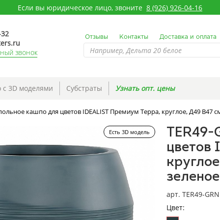
Если вы юридическое лицо, звоните
8 (926) 926-04-16
-32
Отзывы
Контакты
Доставка и оплата
ers.ru
тный звонок
 с 3D моделями
Субстраты
Узнать опт. цены
ольное кашпо для цветов IDEALIST Премиум Терра, круглое, Д49 В47 см
TER49-
Есть 3D модель
цветов 
круглое
зеленое
арт. TER49-GRN
Цвет: