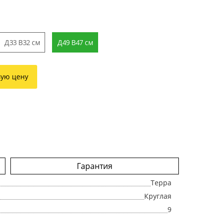
Д33 В32 см
Д49 В47 см
вую цену
Гарантия
Терра
Круглая
9