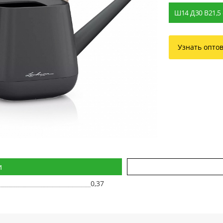
Ш14 Д30 В21,5
Узнать опто
и
0,37