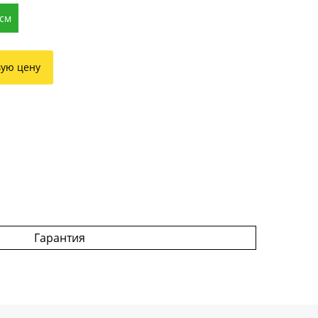
 см
вую цену
Гарантия