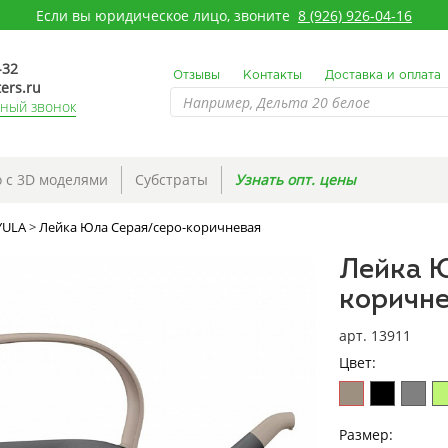
Если вы юридическое лицо, звоните
8 (926) 926-04-16
-32
Отзывы
Контакты
Доставка и оплата
ers.ru
тный звонок
 с 3D моделями
Субстраты
Узнать опт. цены
YULA
>
Лейка Юла Серая/серо-коричневая
Лейка 
коричн
арт. 13911
Цвет:
Размер: