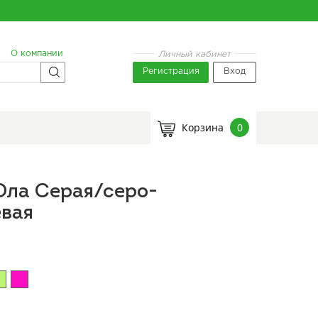
О компании
Личный кабинет
Регистрация
Вход
Корзина
0
Юла Серая/серо-
евая