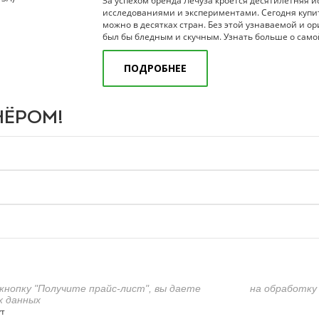
За успехом бренда Лечуза кроется десятилетняя 
исследованиями и экспериментами. Сегодня купи
можно в десятках стран. Без этой узнаваемой и о
был бы бледным и скучным. Узнать больше о самой
ПОДРОБНЕЕ
ЁРОМ!
кнопку "Получите прайс-лист", вы даете
согласие
на обработку 
х данных
ут