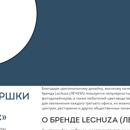
Благодаря оригинальному дизайну, высокому кач
бренда Lechuza (ЛЕЧУЗА) пользуется популярност
ОРШКИ
фитодизайнеров, а также любителей цветоводства
для озеленения каждого третьего офиса, их можно
центрах, ресторанах и других общественных зонах,
С»
О БРЕНДЕ LECHUZA (Л
УЗА)