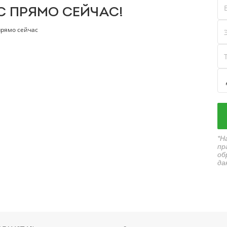
С ПРЯМО СЕЙЧАС!
прямо сейчас
*Н
пр
об
да