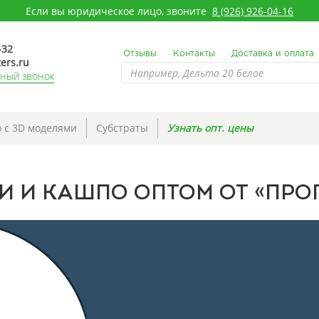
Если вы юридическое лицо, звоните
8 (926) 926-04-16
-32
Отзывы
Контакты
Доставка и оплата
ers.ru
тный звонок
 с 3D моделями
Субстраты
Узнать опт. цены
 И КАШПО ОПТОМ ОТ «ПРО