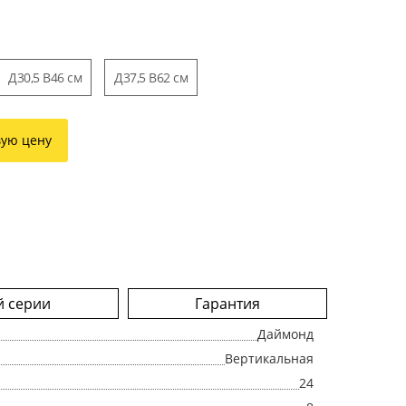
Д30,5 В46 cм
Д37,5 В62 cм
вую цену
й серии
Гарантия
Даймонд
Вертикальная
24