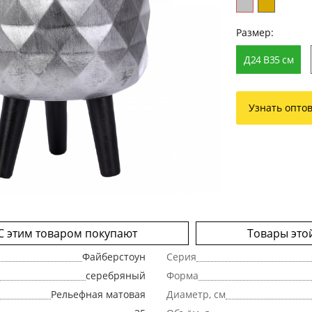
Размер:
Д24 В35 cм
Узнать опто
С этим товаром покупают
Товары это
Файберстоун
Серия
серебряный
Форма
Рельефная матовая
Диаметр, см