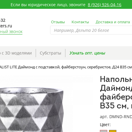
Если вы юридическое лицо, звоните
8 (926) 926-04-16
-32
Отзывы
Контакты
Доставка и оплата
ers.ru
тный звонок
 с 3D моделями
Субстраты
Узнать опт. цены
IST LITE Даймонд с подставкой, файберстоун, серебристое, Д24 В35 cм
Напольн
Даймонд
файберс
В35 cм,
арт. DMND-RND
Цвет: