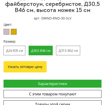
файберстоун, серебристое, Д30,5
В46 cм, высота ножек 15 см
арт. DMND-RND-30-SLV
Цвет:
Размер:
Д24 В35 cм
Д30,5 В46 cм
Д37,5 В62 cм
Узнать оптовую цену
Характеристики
С этим товаром покупают
Товары этой серии