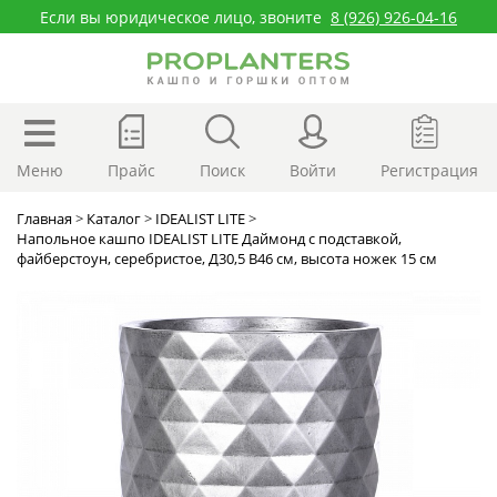
Если вы юридическое лицо, звоните
8 (926) 926-04-16
Меню
Прайс
Поиск
Войти
Регистрация
Главная
>
Каталог
>
IDEALIST LITE
>
Напольное кашпо IDEALIST LITE Даймонд с подставкой,
файберстоун, серебристое, Д30,5 В46 cм, высота ножек 15 см