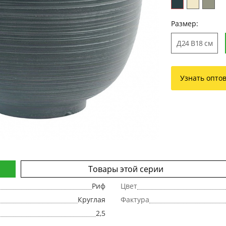
Размер:
Д24 В18 см
Узнать опто
Товары этой серии
Риф
Цвет
Круглая
Фактура
2,5