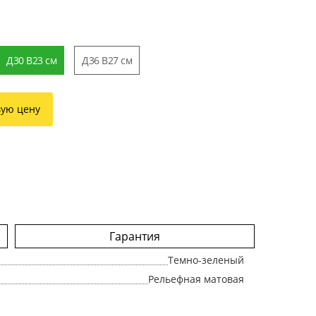
Д30 В23 см
Д36 В27 см
вую цену
Гарантия
Темно-зеленый
Рельефная матовая