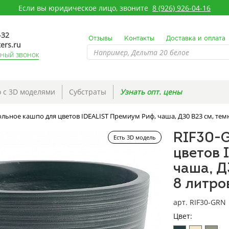
Если вы юридическое лицо, звоните
8 (926) 926-04-16
-32
Отзывы
Контакты
Доставка и оплата
ers.ru
тный звонок
 с 3D моделями
Субстраты
Узнать опт. цены
льное кашпо для цветов IDEALIST Премиум Риф, чаша, Д30 В23 см, темн
RIF30-
Есть 3D модель
цветов 
чаша, Д
8 литро
арт. RIF30-GRN
Цвет: