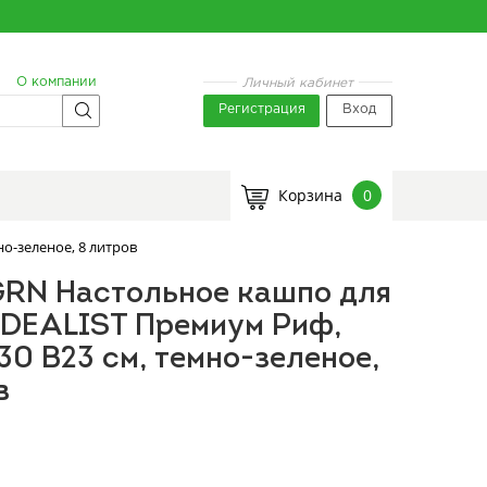
О компании
Личный кабинет
Регистрация
Вход
Корзина
0
о-зеленое, 8 литров
GRN Настольное кашпо для
IDEALIST Премиум Риф,
30 В23 см, темно-зеленое,
в