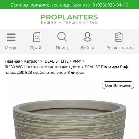
Если вы юридическое лицо, звоните
8 (926) 926-04-16
Меню
Прайс
Поиск
Войти
Регистрация
Главная
>
Каталог
>
IDEALIST LITE
>
РИФ
>
RIF30-WG Настольное кашпо для цветов IDEALIST Премиум Риф,
чаша, Д30 В23 см, бело-зеленое, 8 литров
Есть 3D модель