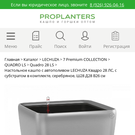
Если вы юридическое лицо, звоните
8 (926) 926-04-16
Меню
Прайс
Поиск
Войти
Регистрация
Главная
>
Каталог
>
LECHUZA
>
7 Premium COLLECTION
>
QUADRO LS
>
Quadro 28 LS
>
Настольное кашпо с автополивом LECHUZA Квадро 28 ЛС, с
субстратом в комплекте, серебряное, Ш28 Д28 В26 см