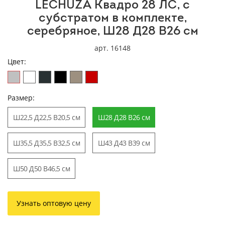
LECHUZA Квадро 28 ЛС, с
субстратом в комплекте,
серебряное, Ш28 Д28 В26 см
арт. 16148
Цвет:
Размер:
Ш22,5 Д22,5 В20,5 см
Ш28 Д28 В26 см
Ш35,5 Д35,5 В32,5 см
Ш43 Д43 В39 см
Ш50 Д50 В46,5 см
Узнать оптовую цену